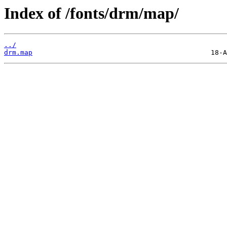
Index of /fonts/drm/map/
../
drm.map