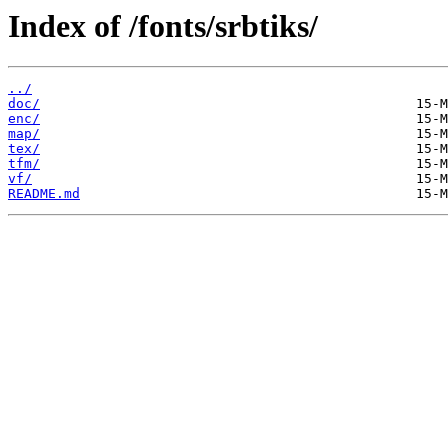
Index of /fonts/srbtiks/
../
doc/
enc/
map/
tex/
tfm/
vf/
README.md