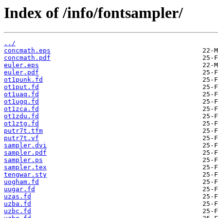
Index of /info/fontsampler/
../
concmath.eps
concmath.pdf
euler.eps
euler.pdf
ot1punk.fd
ot1put.fd
ot1uaq.fd
ot1ugq.fd
ot1zca.fd
ot1zdu.fd
ot1ztg.fd
putr7t.tfm
putr7t.vf
sampler.dvi
sampler.pdf
sampler.ps
sampler.tex
tengwar.sty
uogham.fd
uugar.fd
uzas.fd
uzba.fd
uzbc.fd