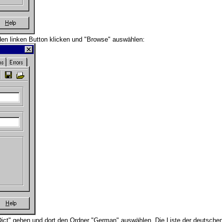
den linken Button klicken und "Browse" auswählen:
Dict" gehen und dort den Ordner "German" auswählen. Die Liste der deutsche