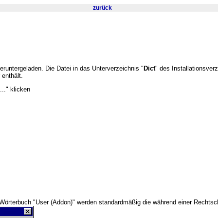
zurück
runtergeladen. Die Datei in das Unterverzeichnis "
Dict
" des Installationsve
enthält.
.." klicken
m Wörterbuch "User (Addon)" werden standardmäßig die während einer Rechtsch