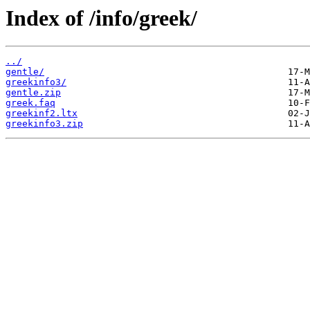
Index of /info/greek/
../
gentle/
greekinfo3/
gentle.zip
greek.faq
greekinf2.ltx
greekinfo3.zip