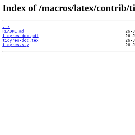
Index of /macros/latex/contrib/t
../
README.md
tidyres-doc.pdf
tidyres-doc.tex
tidyres.sty