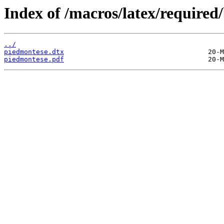
Index of /macros/latex/required
../
piedmontese.dtx
piedmontese.pdf